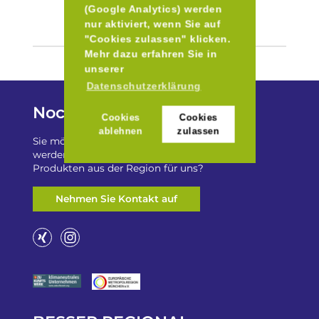
(Google Analytics) werden
nur aktiviert, wenn Sie auf
"Cookies zulassen" klicken.
Mehr dazu erfahren Sie in
unserer
Datenschutzerklärung
Noch Fragen?
Cookies
Cookies
ablehnen
zulassen
Sie möchten auf „Besser Regional“ gelistet
werden? Oder haben Sie einen Freizeittip zu
Produkten aus der Region für uns?
Nehmen Sie Kontakt auf