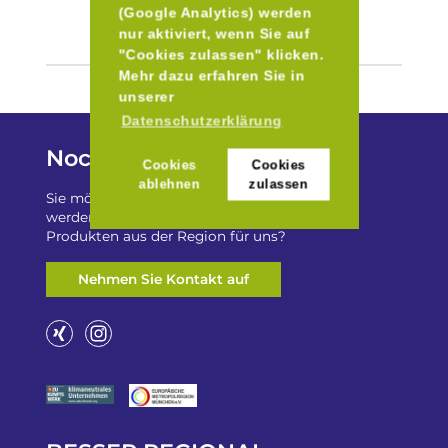
(Google Analytics) werden
nur aktiviert, wenn Sie auf
"Cookies zulassen" klicken.
Mehr dazu erfahren Sie in
unserer
Datenschutzerklärung
Noch Fragen?
Cookies
Cookies
ablehnen
zulassen
Sie möchten auf „Besser Regional“ gelistet
werden? Oder haben Sie einen Freizeittip zu
Produkten aus der Region für uns?
Nehmen Sie Kontakt auf