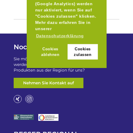
(Google Analytics) werden
nur aktiviert, wenn Sie auf
"Cookies zulassen" klicken.
Mehr dazu erfahren Sie in
unserer
Datenschutzerklärung
Noch Fragen?
Cookies
Cookies
ablehnen
zulassen
Sie möchten auf „Besser Regional“ gelistet
werden? Oder haben Sie einen Freizeittip zu
Produkten aus der Region für uns?
Nehmen Sie Kontakt auf