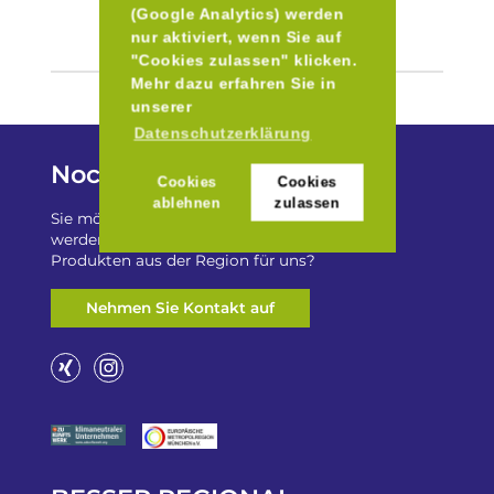
(Google Analytics) werden
nur aktiviert, wenn Sie auf
"Cookies zulassen" klicken.
Mehr dazu erfahren Sie in
unserer
Datenschutzerklärung
Noch Fragen?
Cookies
Cookies
ablehnen
zulassen
Sie möchten auf „Besser Regional“ gelistet
werden? Oder haben Sie einen Freizeittip zu
Produkten aus der Region für uns?
Nehmen Sie Kontakt auf