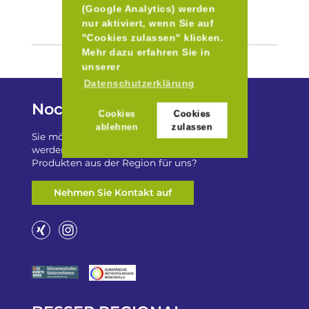
(Google Analytics) werden
nur aktiviert, wenn Sie auf
"Cookies zulassen" klicken.
Mehr dazu erfahren Sie in
unserer
Datenschutzerklärung
Noch Fragen?
Cookies
Cookies
ablehnen
zulassen
Sie möchten auf „Besser Regional“ gelistet
werden? Oder haben Sie einen Freizeittip zu
Produkten aus der Region für uns?
Nehmen Sie Kontakt auf