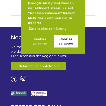
(Google Analytics) werden
nur aktiviert, wenn Sie auf
"Cookies zulassen" klicken.
Mehr dazu erfahren Sie in
unserer
Datenschutzerklärung
Noch Fragen?
Cookies
Cookies
ablehnen
zulassen
Sie möchten auf „Besser Regional“ gelistet
werden? Oder haben Sie einen Freizeittip zu
Produkten aus der Region für uns?
Nehmen Sie Kontakt auf