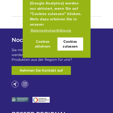
(Google Analytics) werden
nur aktiviert, wenn Sie auf
"Cookies zulassen" klicken.
Mehr dazu erfahren Sie in
unserer
Datenschutzerklärung
Noch Fragen?
Cookies
Cookies
ablehnen
zulassen
Sie möchten auf „Besser Regional“ gelistet
werden? Oder haben Sie einen Freizeittip zu
Produkten aus der Region für uns?
Nehmen Sie Kontakt auf