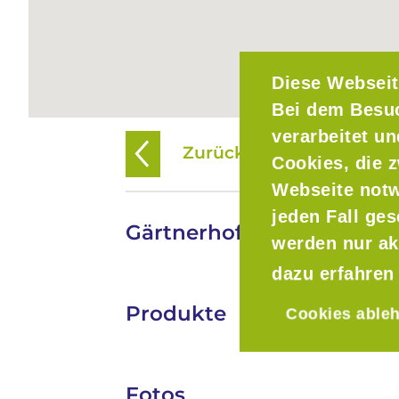
Diese Webseit
Bei dem Besu
verarbeitet u
Zurück zur Übersicht
Cookies, die z
Webseite notw
jeden Fall ge
Gärtnerhof Antrup
werden nur ak
dazu erfahren
Produkte
Cookies able
Fotos