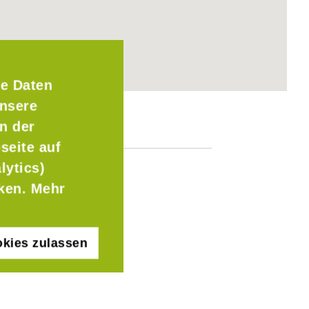
e Daten
Unsere
n der
seite auf
lytics)
cken. Mehr
kies zulassen