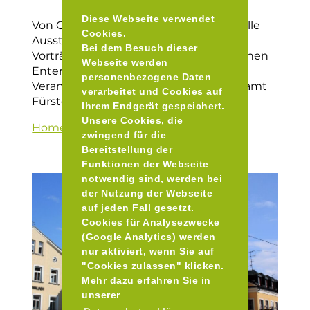
Diese Webseite verwendet
Von Outdoor-Abenteuern über kulturelle
Cookies.
Ausstellungen und wissenswerten
Bei dem Besuch dieser
Vorträgen bis hin zu abwechslungsreichen
Webseite werden
Entertainment bietet der
personenbezogene Daten
Veranstaltungskalender vom Landratsamt
verarbeitet und Cookies auf
Fürstenfeldbruck so einige Highlights.
Ihrem Endgerät gespeichert.
Unsere Cookies, die
Homepage
zwingend für die
Bereitstellung der
Funktionen der Webseite
notwendig sind, werden bei
der Nutzung der Webseite
auf jeden Fall gesetzt.
Cookies für Analysezwecke
(Google Analytics) werden
nur aktiviert, wenn Sie auf
"Cookies zulassen" klicken.
Mehr dazu erfahren Sie in
unserer