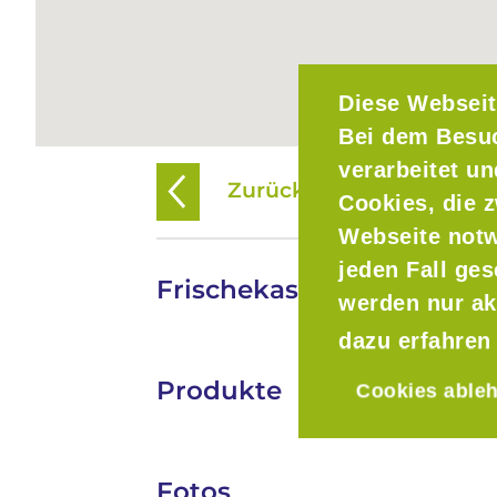
Diese Webseit
Bei dem Besu
verarbeitet u
Zurück zur Übersicht
Cookies, die z
Webseite notw
jeden Fall ge
Frischekastl Landshut
werden nur ak
dazu erfahren
Produkte
Cookies able
Fotos