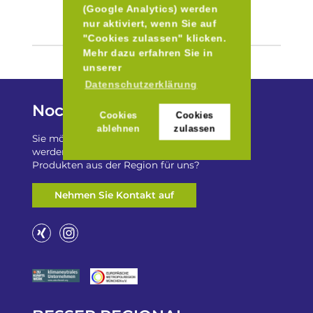
(Google Analytics) werden
nur aktiviert, wenn Sie auf
"Cookies zulassen" klicken.
Mehr dazu erfahren Sie in
unserer
Datenschutzerklärung
Noch Fragen?
Cookies
Cookies
ablehnen
zulassen
Sie möchten auf „Besser Regional“ gelistet
werden? Oder haben Sie einen Freizeittip zu
Produkten aus der Region für uns?
Nehmen Sie Kontakt auf