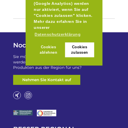
(Google Analytics) werden
nur aktiviert, wenn Sie auf
"Cookies zulassen" klicken.
Mehr dazu erfahren Sie in
unserer
Datenschutzerklärung
Noch Fragen?
Cookies
Cookies
ablehnen
zulassen
Sie möchten auf „Besser Regional“ gelistet
werden? Oder haben Sie einen Freizeittip zu
Produkten aus der Region für uns?
Nehmen Sie Kontakt auf