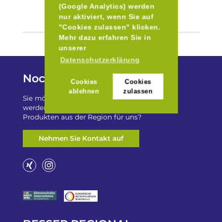
(Google Analytics) werden
nur aktiviert, wenn Sie auf
"Cookies zulassen" klicken.
Mehr dazu erfahren Sie in
unserer
Datenschutzerklärung
Noch Fragen?
Cookies
Cookies
ablehnen
zulassen
Sie möchten auf „Besser Regional“ gelistet
werden? Oder haben Sie einen Freizeittip zu
Produkten aus der Region für uns?
Nehmen Sie Kontakt auf