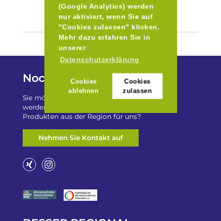
(Google Analytics) werden
nur aktiviert, wenn Sie auf
"Cookies zulassen" klicken.
Mehr dazu erfahren Sie in
unserer
Datenschutzerklärung
Noch Fragen?
Cookies
Cookies
ablehnen
zulassen
Sie möchten auf „Besser Regional“ gelistet
werden? Oder haben Sie einen Freizeittip zu
Produkten aus der Region für uns?
Nehmen Sie Kontakt auf