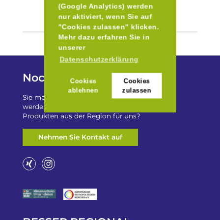
(Google Analytics) werden
nur aktiviert, wenn Sie auf
"Cookies zulassen" klicken.
Mehr dazu erfahren Sie in
unserer
Datenschutzerklärung
Noch Fragen?
Cookies
Cookies
ablehnen
zulassen
Sie möchten auf „Besser Regional“ gelistet
werden? Oder haben Sie einen Freizeittip zu
Produkten aus der Region für uns?
Nehmen Sie Kontakt auf