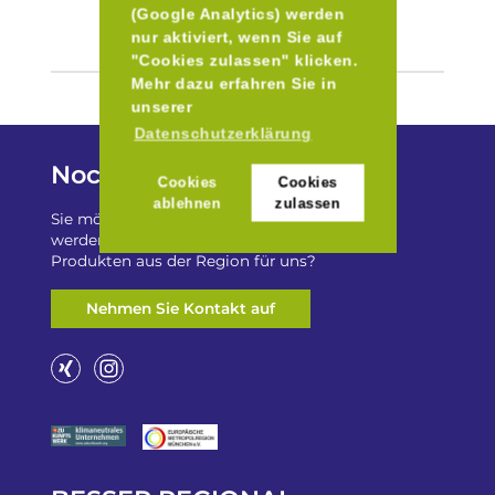
(Google Analytics) werden
nur aktiviert, wenn Sie auf
"Cookies zulassen" klicken.
Mehr dazu erfahren Sie in
unserer
Datenschutzerklärung
Noch Fragen?
Cookies
Cookies
ablehnen
zulassen
Sie möchten auf „Besser Regional“ gelistet
werden? Oder haben Sie einen Freizeittip zu
Produkten aus der Region für uns?
Nehmen Sie Kontakt auf