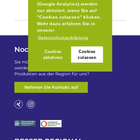
(Google Analytics) werden
nur aktiviert, wenn Sie auf
"Cookies zulassen" klicken.
Mehr dazu erfahren Sie in
unserer
Datenschutzerklärung
Noch Fragen?
Cookies
Cookies
ablehnen
zulassen
Sie möchten auf „Besser Regional“ gelistet
werden? Oder haben Sie einen Freizeittip zu
Produkten aus der Region für uns?
Nehmen Sie Kontakt auf