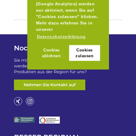
(Google Analytics) werden
nur aktiviert, wenn Sie auf
"Cookies zulassen" klicken.
Mehr dazu erfahren Sie in
unserer
Datenschutzerklärung
Noch Fragen?
Cookies
Cookies
ablehnen
zulassen
Sie möchten auf „Besser Regional“ gelistet
werden? Oder haben Sie einen Freizeittip zu
Produkten aus der Region für uns?
Nehmen Sie Kontakt auf