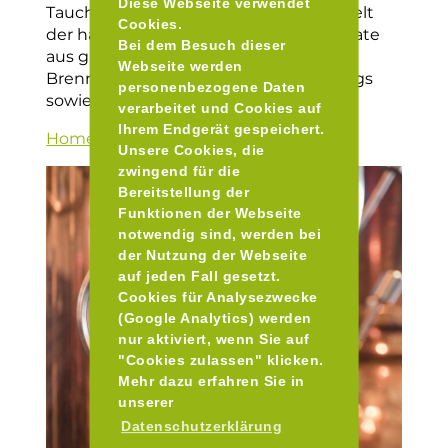
Diese Webseite verwendet
Tauchen Sie ein in die faszinierende Welt
Cookies.
der handwerklich hergestellten Destillate
Bei dem Besuch dieser
aus ganz Bayern. In verschiedenen
Webseite werden
Brennereien werden Edelbrand-Tastings
personenbezogene Daten
sowie weitere Events angeboten.
verarbeitet und Cookies auf
Ihrem Endgerät gespeichert.
Homepage
Unsere Cookies, die
zwingend für die
Bereitstellung der
Funktionen der Webseite
notwendig sind, werden bei
der Nutzung der Webseite
auf jeden Fall gesetzt.
Cookies für Analysezwecke
(Google Analytics) werden
nur aktiviert, wenn Sie auf
"Cookies zulassen" klicken.
Mehr dazu erfahren Sie in
unserer
Datenschutzerklärung