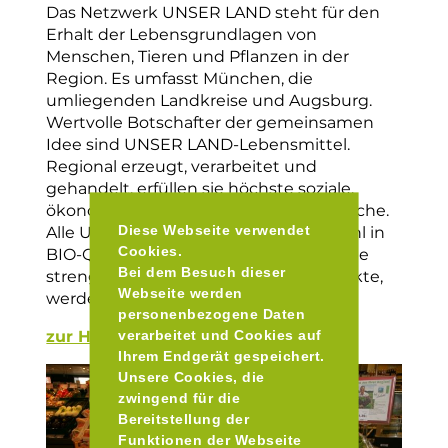
Das Netzwerk UNSER LAND steht für den
Erhalt der Lebensgrundlagen von
Menschen, Tieren und Pflanzen in der
Region. Es umfasst München, die
umliegenden Landkreise und Augsburg.
Wertvolle Botschafter der gemeinsamen
Idee sind UNSER LAND-Lebensmittel.
Regional erzeugt, verarbeitet und
gehandelt, erfüllen sie höchste soziale,
ökonomische und ökologische Ansprüche.
Diese Webseite verwendet
Alle UNSER LAND-Lebensmittel, sowohl in
Cookies.
BIO-Qualität, ‚Ohne Gentechnik‘ und die
Bei dem Besuch dieser
streng kontrollierten Richtlinienprodukte,
Webseite werden
werden zu fairen Preisen gehandelt.
personenbezogene Daten
zur Homepage
verarbeitet und Cookies auf
Ihrem Endgerät gespeichert.
Unsere Cookies, die
zwingend für die
Bereitstellung der
Funktionen der Webseite