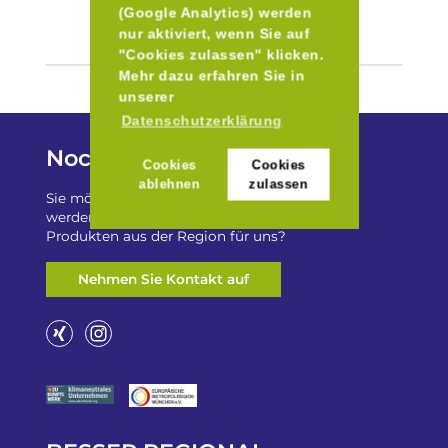
(Google Analytics) werden
nur aktiviert, wenn Sie auf
"Cookies zulassen" klicken.
Mehr dazu erfahren Sie in
unserer
Datenschutzerklärung
Noch Fragen?
Cookies
Cookies
ablehnen
zulassen
Sie möchten auf „Besser Regional“ gelistet
werden? Oder haben Sie einen Freizeittip zu
Produkten aus der Region für uns?
Nehmen Sie Kontakt auf