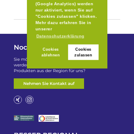
(Google Analytics) werden
nur aktiviert, wenn Sie auf
"Cookies zulassen" klicken.
Mehr dazu erfahren Sie in
unserer
Datenschutzerklärung
Noch Fragen?
Cookies
Cookies
ablehnen
zulassen
Sie möchten auf „Besser Regional“ gelistet
werden? Oder haben Sie einen Freizeittip zu
Produkten aus der Region für uns?
Nehmen Sie Kontakt auf