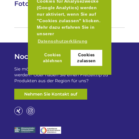
Cookies für Analysezwecke
Fotos
(Google Analytics) werden
nur aktiviert, wenn Sie auf
"Cookies zulassen" klicken.
Mehr dazu erfahren Sie in
unserer
Datenschutzerklärung
Noch Fragen?
Cookies
Cookies
ablehnen
zulassen
Sie möchten auf „Besser Regional“ gelistet
werden? Oder haben Sie einen Freizeittip zu
Produkten aus der Region für uns?
Nehmen Sie Kontakt auf