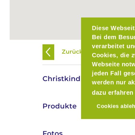
Diese Webseit
Bei dem Besu
verarbeitet u
Zurück zur Übersicht
Cookies, die z
Webseite notw
jeden Fall ge
Christkindlmarkt Dürnba
werden nur ak
dazu erfahren
Produkte
Cookies able
Fotos