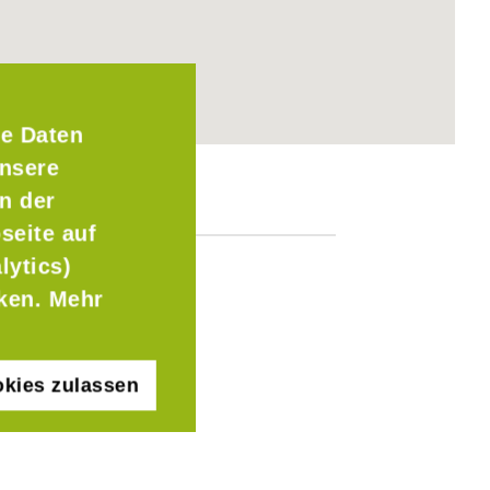
e Daten
Unsere
n der
seite auf
lytics)
cken. Mehr
kies zulassen