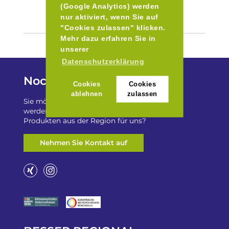
(Google Analytics) werden
nur aktiviert, wenn Sie auf
"Cookies zulassen" klicken.
Mehr dazu erfahren Sie in
unserer
Datenschutzerklärung
Noch Fragen?
Cookies
Cookies
ablehnen
zulassen
Sie möchten auf „Besser Regional“ gelistet
werden? Oder haben Sie einen Freizeittip zu
Produkten aus der Region für uns?
Nehmen Sie Kontakt auf