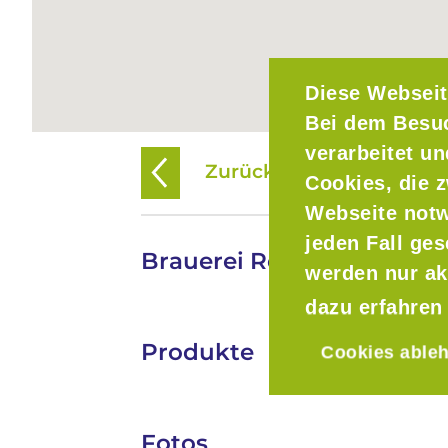
Diese Webseit
Bei dem Besu
verarbeitet u
Zurück zur Übersicht
Cookies, die z
Webseite notw
jeden Fall ge
Brauerei Rothmoos
werden nur ak
dazu erfahren
Produkte
Cookies able
Fotos