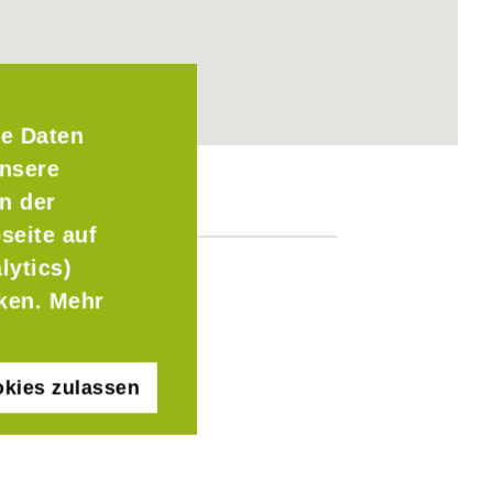
e Daten
Unsere
n der
seite auf
lytics)
cken. Mehr
kies zulassen