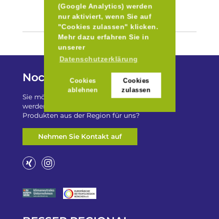
(Google Analytics) werden
nur aktiviert, wenn Sie auf
"Cookies zulassen" klicken.
Mehr dazu erfahren Sie in
unserer
Datenschutzerklärung
Noch Fragen?
Cookies
Cookies
ablehnen
zulassen
Sie möchten auf „Besser Regional“ gelistet
werden? Oder haben Sie einen Freizeittip zu
Produkten aus der Region für uns?
Nehmen Sie Kontakt auf