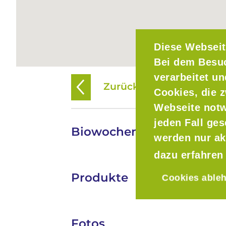
Diese Webseit
Bei dem Besu
verarbeitet u
Zurück zur Übersicht
Cookies, die z
Webseite notw
jeden Fall ge
Biowochenmarkt Starnbe
werden nur ak
dazu erfahren
Produkte
Cookies able
Fotos