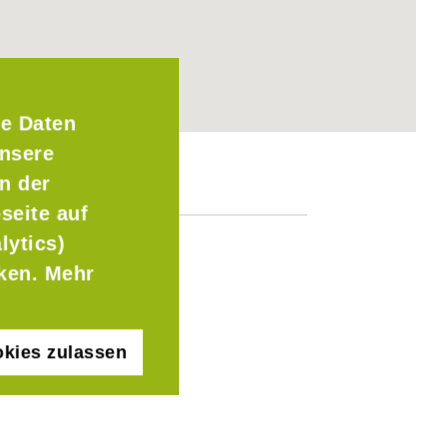
e Daten
Unsere
n der
seite auf
lytics)
cken. Mehr
kies zulassen