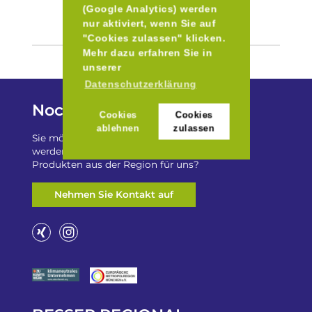
(Google Analytics) werden
nur aktiviert, wenn Sie auf
"Cookies zulassen" klicken.
Mehr dazu erfahren Sie in
unserer
Datenschutzerklärung
Noch Fragen?
Cookies
Cookies
ablehnen
zulassen
Sie möchten auf „Besser Regional“ gelistet
werden? Oder haben Sie einen Freizeittip zu
Produkten aus der Region für uns?
Nehmen Sie Kontakt auf