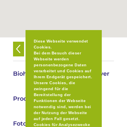
Diese Webseite verwendet
Cookies.
Zurück zur Übersicht
Bei dem Besuch dieser
Webseite werden
personenbezogene Daten
verarbeitet und Cookies auf
Biohof Hundszell R. Roth-Meyer
Ihrem Endgerät gespeichert.
Unsere Cookies, die
zwingend für die
Bereitstellung der
Produkte
Funktionen der Webseite
notwendig sind, werden bei
der Nutzung der Webseite
auf jeden Fall gesetzt.
Fotos
Cookies für Analysezwecke