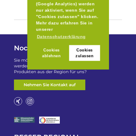
(Google Analytics) werden
nur aktiviert, wenn Sie auf
"Cookies zulassen" klicken.
Mehr dazu erfahren Sie in
unserer
Datenschutzerklärung
Noch Fragen?
Cookies
Cookies
ablehnen
zulassen
Sie möchten auf „Besser Regional“ gelistet
werden? Oder haben Sie einen Freizeittip zu
Produkten aus der Region für uns?
Nehmen Sie Kontakt auf