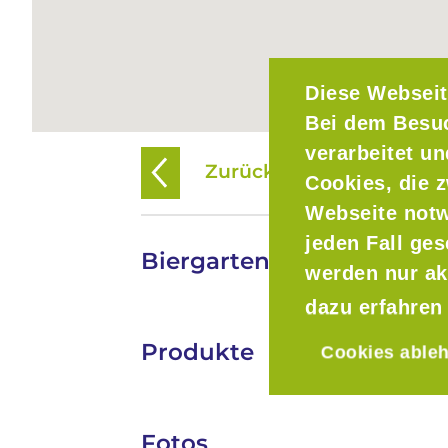
Diese Webseit
Bei dem Besu
verarbeitet u
Zurück zur Übersicht
Cookies, die z
Webseite notw
jeden Fall ge
Biergarten Schloßallee
werden nur ak
dazu erfahren
Produkte
Cookies able
Fotos