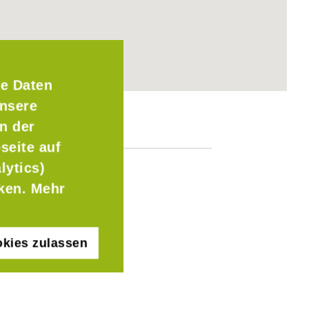
e Daten
Unsere
n der
seite auf
lytics)
cken. Mehr
kies zulassen