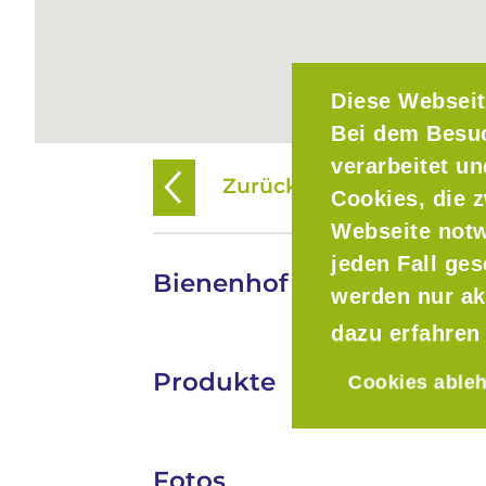
Diese Webseit
Bei dem Besu
verarbeitet u
Zurück zur Übersicht
Cookies, die z
Webseite notw
jeden Fall ge
Bienenhof Pausch
werden nur ak
dazu erfahren
Produkte
Cookies able
Fotos