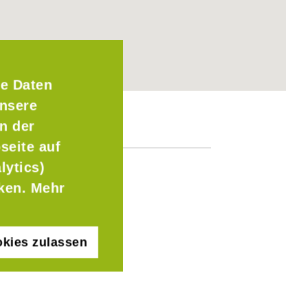
e Daten
Unsere
n der
seite auf
lytics)
cken. Mehr
kies zulassen