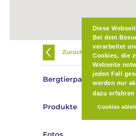
Diese Webseit
Bei dem Besu
verarbeitet u
Zurück zur Übersicht
Cookies, die z
Webseite notw
jeden Fall ge
Bergtierpark Blindham
werden nur ak
dazu erfahren
Produkte
Cookies able
Fotos