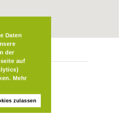
e Daten
Unsere
n der
seite auf
lytics)
cken. Mehr
kies zulassen