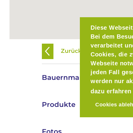
Diese Webseit
Bei dem Besu
verarbeitet u
Zurück zur Übersicht
Cookies, die z
Webseite notw
jeden Fall ge
Bauernmarkt Maxvorstad
werden nur ak
dazu erfahren
Produkte
Cookies able
Fotos