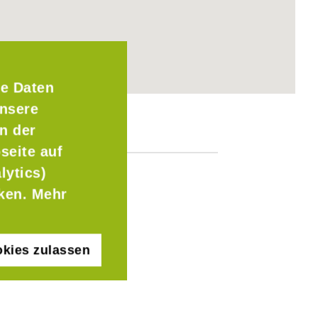
e Daten
Unsere
n der
seite auf
lytics)
cken. Mehr
kies zulassen