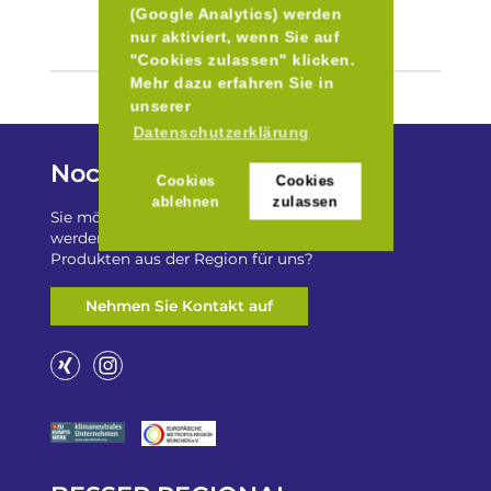
(Google Analytics) werden
nur aktiviert, wenn Sie auf
"Cookies zulassen" klicken.
Mehr dazu erfahren Sie in
unserer
Datenschutzerklärung
Noch Fragen?
Cookies
Cookies
ablehnen
zulassen
Sie möchten auf „Besser Regional“ gelistet
werden? Oder haben Sie einen Freizeittip zu
Produkten aus der Region für uns?
Nehmen Sie Kontakt auf