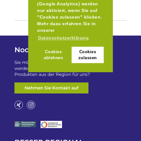
(Google Analytics) werden
nur aktiviert, wenn Sie auf
"Cookies zulassen" klicken.
Mehr dazu erfahren Sie in
unserer
Datenschutzerklärung
Noch Fragen?
Cookies
Cookies
ablehnen
zulassen
Sie möchten auf „Besser Regional“ gelistet
werden? Oder haben Sie einen Freizeittip zu
Produkten aus der Region für uns?
Nehmen Sie Kontakt auf