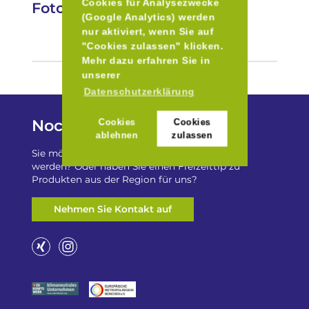
Cookies für Analysezwecke
Fotos
(Google Analytics) werden
nur aktiviert, wenn Sie auf
"Cookies zulassen" klicken.
Mehr dazu erfahren Sie in
unserer
Datenschutzerklärung
Noch Fragen?
Cookies
Cookies
ablehnen
zulassen
Sie möchten auf „Besser Regional“ gelistet
werden? Oder haben Sie einen Freizeittip zu
Produkten aus der Region für uns?
Nehmen Sie Kontakt auf