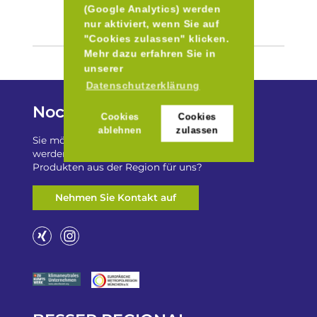
(Google Analytics) werden
nur aktiviert, wenn Sie auf
"Cookies zulassen" klicken.
Mehr dazu erfahren Sie in
unserer
Datenschutzerklärung
Noch Fragen?
Cookies
Cookies
ablehnen
zulassen
Sie möchten auf „Besser Regional“ gelistet
werden? Oder haben Sie einen Freizeittip zu
Produkten aus der Region für uns?
Nehmen Sie Kontakt auf