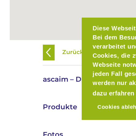
Diese Webseit
Bei dem Besu
verarbeitet u
Zurück zur Übersicht
Cookies, die z
Webseite notw
jeden Fall ge
ascaim – Destillerie Böltl
werden nur ak
dazu erfahren
Produkte
Cookies able
Fotos