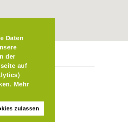
e Daten
Unsere
n der
seite auf
lytics)
cken. Mehr
kies zulassen