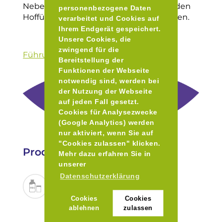
Neben dem Verkauf der Produkte werden
personenbezogene Daten
Hofführungen und Käsekurse angeboten.
verarbeitet und Cookies auf
Ihrem Endgerät gespeichert.
Unsere Cookies, die
zwingend für die
Führungen und Kurse
Bereitstellung der
Funktionen der Webseite
notwendig sind, werden bei
der Nutzung der Webseite
auf jeden Fall gesetzt.
Cookies für Analysezwecke
(Google Analytics) werden
nur aktiviert, wenn Sie auf
"Cookies zulassen" klicken.
Produkte
Mehr dazu erfahren Sie in
unserer
Datenschutzerklärung
Cookies
Cookies
ablehnen
zulassen