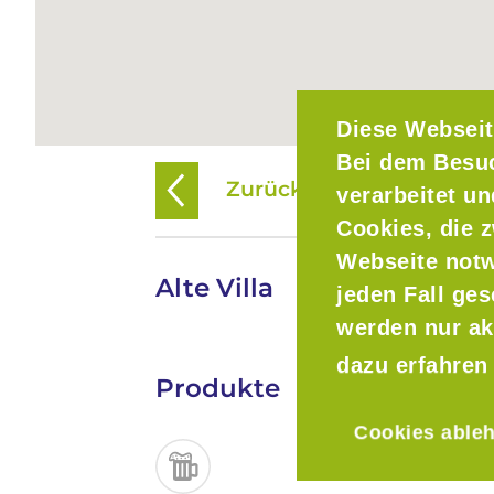
Diese Webseit
Bei dem Besu
Zurück zur Übersicht
verarbeitet u
Cookies, die z
Webseite notw
Alte Villa
jeden Fall ge
werden nur ak
dazu erfahren
Produkte
Cookies able