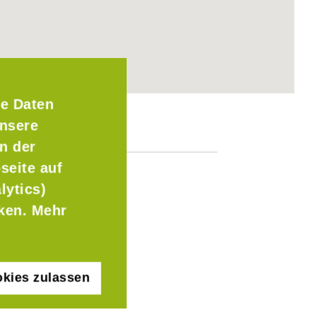
e Daten
Unsere
n der
seite auf
lytics)
cken. Mehr
kies zulassen