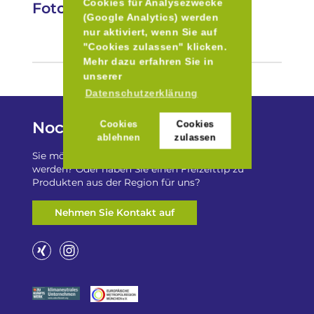
Cookies für Analysezwecke
Fotos
(Google Analytics) werden
nur aktiviert, wenn Sie auf
"Cookies zulassen" klicken.
Mehr dazu erfahren Sie in
unserer
Datenschutzerklärung
Noch Fragen?
Cookies
Cookies
ablehnen
zulassen
Sie möchten auf „Besser Regional“ gelistet
werden? Oder haben Sie einen Freizeittip zu
Produkten aus der Region für uns?
Nehmen Sie Kontakt auf