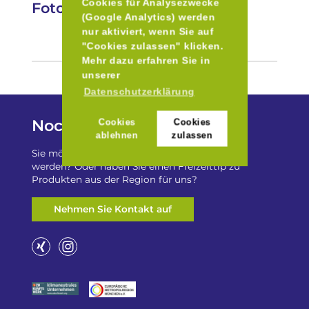
Cookies für Analysezwecke
Fotos
(Google Analytics) werden
nur aktiviert, wenn Sie auf
"Cookies zulassen" klicken.
Mehr dazu erfahren Sie in
unserer
Datenschutzerklärung
Noch Fragen?
Cookies
Cookies
ablehnen
zulassen
Sie möchten auf „Besser Regional“ gelistet
werden? Oder haben Sie einen Freizeittip zu
Produkten aus der Region für uns?
Nehmen Sie Kontakt auf