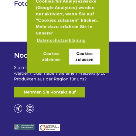
Cookies für Analysezwecke
Fotos
(Google Analytics) werden
nur aktiviert, wenn Sie auf
"Cookies zulassen" klicken.
Mehr dazu erfahren Sie in
unserer
Datenschutzerklärung
Noch Fragen?
Cookies
Cookies
ablehnen
zulassen
Sie möchten auf „Besser Regional“ gelistet
werden? Oder haben Sie einen Freizeittip zu
Produkten aus der Region für uns?
Nehmen Sie Kontakt auf