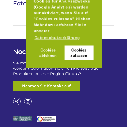
Cookies für Analysezwecke
Fotos
(Google Analytics) werden
nur aktiviert, wenn Sie auf
"Cookies zulassen" klicken.
Mehr dazu erfahren Sie in
unserer
Datenschutzerklärung
Noch Fragen?
Cookies
Cookies
ablehnen
zulassen
Sie möchten auf „Besser Regional“ gelistet
werden? Oder haben Sie einen Freizeittip zu
Produkten aus der Region für uns?
Nehmen Sie Kontakt auf