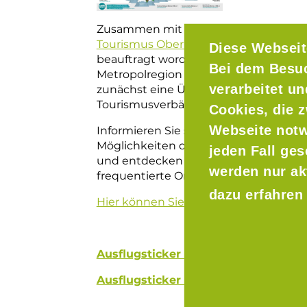
Zusammen mit der
Tourismusinitiati
Tourismus Oberbayern München TOM 
Diese Webseit
beauftragt worden, den Ausflugstouri
Bei dem Besu
Metropolregion München positiv zu ge
verarbeitet u
zunächst eine Übersicht aller, in der 
Tourismusverbände für Sie zusammeng
Cookies, die z
Webseite notw
Informieren Sie sich hier über die Vielf
Möglichkeiten der Ausflugsplanung in
jeden Fall ge
und entdecken Sie auch einmal ander
werden nur ak
frequentierte Orte der Metropolregi
dazu erfahren
Hier können Sie die Karte downloade
Ausflugsticker Oberbayern
Ausflugsticker Bayern