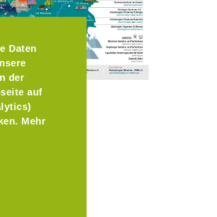
e Daten
Unsere
n der
seite auf
lytics)
cken. Mehr