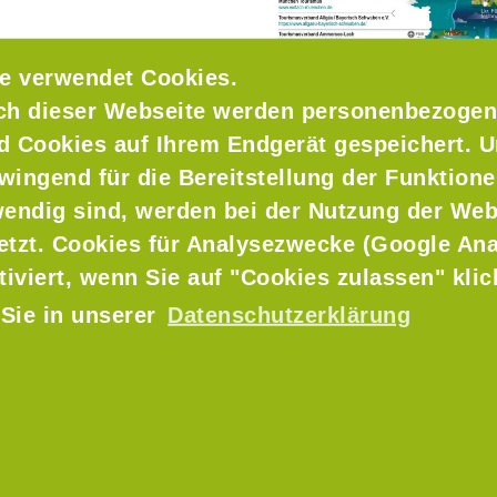
ve München TIM
und dem
e.V.
sind wir als EMM e.V.
e verwendet Cookies.
smus in der
ch dieser Webseite werden personenbezogen
stalten. Dazu haben wir
nd Cookies auf Ihrem Endgerät gespeichert. 
Region zuständigen,
estellt.
wingend für die Bereitstellung der Funktione
endig sind, werden bei der Nutzung der Web
alt und die vielen
 unserer tollen Region
setzt. Cookies für Analysezwecke (Google Ana
e schöne und nicht so
tiviert, wenn Sie auf "Cookies zulassen" kli
on München!
 Sie in unserer
Datenschutzerklärung
n!