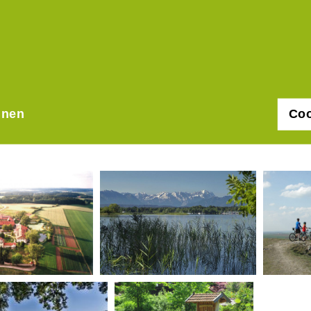
hnen
Coo