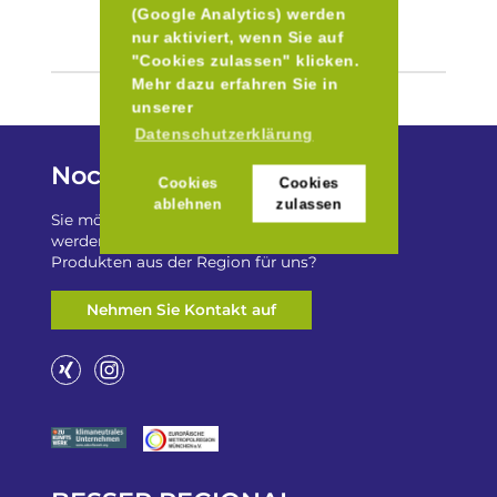
(Google Analytics) werden
nur aktiviert, wenn Sie auf
"Cookies zulassen" klicken.
Mehr dazu erfahren Sie in
unserer
Datenschutzerklärung
Noch Fragen?
Cookies
Cookies
ablehnen
zulassen
Sie möchten auf „Besser Regional“ gelistet
werden? Oder haben Sie einen Freizeittip zu
Produkten aus der Region für uns?
Nehmen Sie Kontakt auf