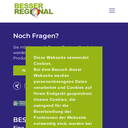
Noch Fragen?
Sie möchten auf „Besser Regional“ gelistet
werden? Oder haben Sie einen Freizeittip zu
Diese Webseite verwendet
Produkten aus der Region für uns?
Cookies.
Bei dem Besuch dieser
Nehmen Sie Kontakt auf
Webseite werden
personenbezogene Daten
verarbeitet und Cookies auf
Ihrem Endgerät gespeichert.
Unsere Cookies, die
zwingend für die
Bereitstellung der
Funktionen der Webseite
BESSER REGIONAL
notwendig sind, werden bei
Eine Initiative des Europäische