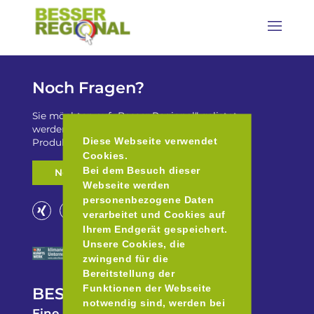
Noch Fragen?
Sie möchten auf „Besser Regional“ gelistet
werden? Oder haben Sie einen Freizeittip zu
Diese Webseite verwendet
Produkten aus der Region für uns?
Cookies.
Bei dem Besuch dieser
Nehmen Sie Kontakt auf
Webseite werden
personenbezogene Daten
verarbeitet und Cookies auf
Ihrem Endgerät gespeichert.
Unsere Cookies, die
zwingend für die
Bereitstellung der
Funktionen der Webseite
BESSER REGIONAL
notwendig sind, werden bei
Eine Initiative des Europäische