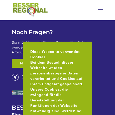
Noch Fragen?
Sie möchten auf „Besser Regional“ gelistet
werden? Oder haben Sie einen Freizeittip zu
Diese Webseite verwendet
Produkten aus der Region für uns?
Cookies.
Bei dem Besuch dieser
Nehmen Sie Kontakt auf
Webseite werden
personenbezogene Daten
verarbeitet und Cookies auf
Ihrem Endgerät gespeichert.
Unsere Cookies, die
zwingend für die
Bereitstellung der
Funktionen der Webseite
BESSER REGIONAL
notwendig sind, werden bei
Eine Initiative des Europäische